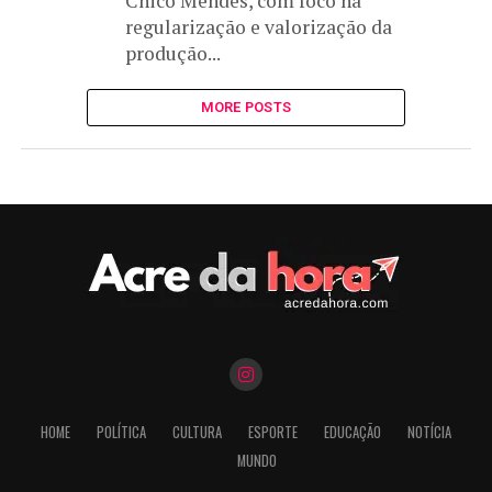
Chico Mendes, com foco na
regularização e valorização da
produção...
MORE POSTS
HOME
POLÍTICA
CULTURA
ESPORTE
EDUCAÇÃO
NOTÍCIA
MUNDO