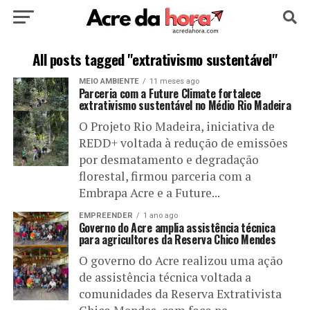
HOME
POLÍTICA
CULTURA
ESPORTE
All posts tagged "extrativismo sustentável"
MEIO AMBIENTE
11 meses ago
EDUCAÇÃO
NOTÍCIA
MUNDO
Parceria com a Future Climate fortalece
extrativismo sustentável no Médio Rio Madeira
O Projeto Rio Madeira, iniciativa de
REDD+ voltada à redução de emissões
por desmatamento e degradação
florestal, firmou parceria com a
Embrapa Acre e a Future...
EMPREENDER
1 ano ago
Governo do Acre amplia assistência técnica
para agricultores da Reserva Chico Mendes
O governo do Acre realizou uma ação
de assistência técnica voltada a
comunidades da Reserva Extrativista