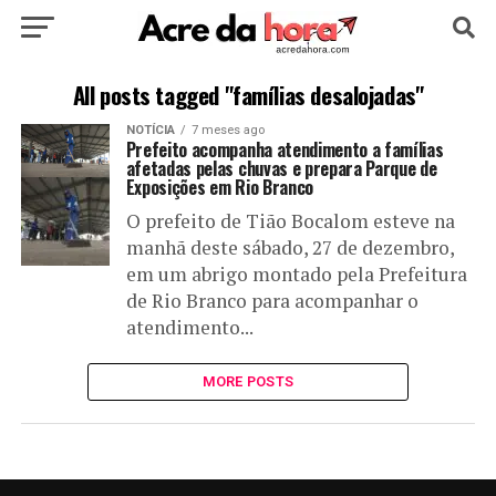
HOME
POLÍTICA
CULTURA
ESPORTE
All posts tagged "famílias desalojadas"
NOTÍCIA
7 meses ago
EDUCAÇÃO
NOTÍCIA
MUNDO
Prefeito acompanha atendimento a famílias
afetadas pelas chuvas e prepara Parque de
Exposições em Rio Branco
O prefeito de Tião Bocalom esteve na
manhã deste sábado, 27 de dezembro,
em um abrigo montado pela Prefeitura
de Rio Branco para acompanhar o
atendimento...
MORE POSTS