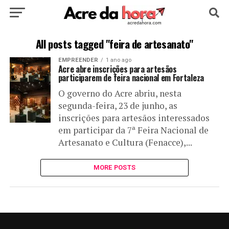
HOME
POLÍTICA
CULTURA
ESPORTE
All posts tagged "feira de artesanato"
EMPREENDER
1 ano ago
EDUCAÇÃO
NOTÍCIA
MUNDO
Acre abre inscrições para artesãos
participarem de feira nacional em Fortaleza
O governo do Acre abriu, nesta
segunda-feira, 23 de junho, as
inscrições para artesãos interessados
em participar da 7ª Feira Nacional de
Artesanato e Cultura (Fenacce),...
MORE POSTS