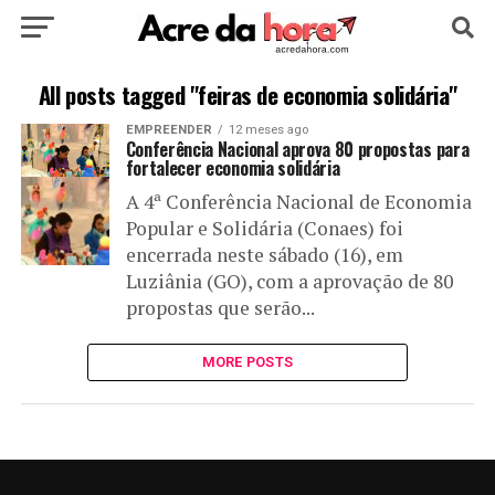
HOME
POLÍTICA
CULTURA
ESPORTE
All posts tagged "feiras de economia solidária"
EMPREENDER
12 meses ago
EDUCAÇÃO
NOTÍCIA
MUNDO
Conferência Nacional aprova 80 propostas para
fortalecer economia solidária
A 4ª Conferência Nacional de Economia
Popular e Solidária (Conaes) foi
encerrada neste sábado (16), em
Luziânia (GO), com a aprovação de 80
propostas que serão...
MORE POSTS