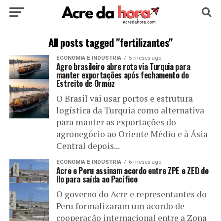
HOME
POLÍTICA
CULTURA
ESPORTE
All posts tagged "fertilizantes"
ECONOMIA E INDUSTRIA
5 meses ago
EDUCAÇÃO
NOTÍCIA
MUNDO
Agro brasileiro abre rota via Turquia para
manter exportações após fechamento do
Estreito de Ormuz
O Brasil vai usar portos e estrutura
logística da Turquia como alternativa
para manter as exportações do
agronegócio ao Oriente Médio e à Ásia
Central depois...
ECONOMIA E INDUSTRIA
6 meses ago
Acre e Peru assinam acordo entre ZPE e ZED de
Ilo para saída ao Pacífico
O governo do Acre e representantes do
Peru formalizaram um acordo de
cooperação internacional entre a Zona