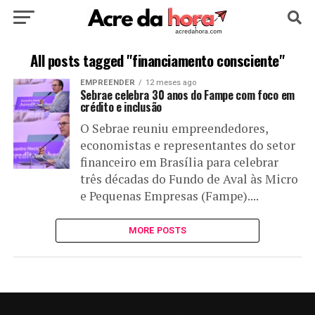
HOME
POLÍTICA
CULTURA
ESPORTE
All posts tagged "financiamento consciente"
EMPREENDER
12 meses ago
EDUCAÇÃO
NOTÍCIA
MUNDO
Sebrae celebra 30 anos do Fampe com foco em
crédito e inclusão
O Sebrae reuniu empreendedores,
economistas e representantes do setor
financeiro em Brasília para celebrar
três décadas do Fundo de Aval às Micro
e Pequenas Empresas (Fampe)....
MORE POSTS