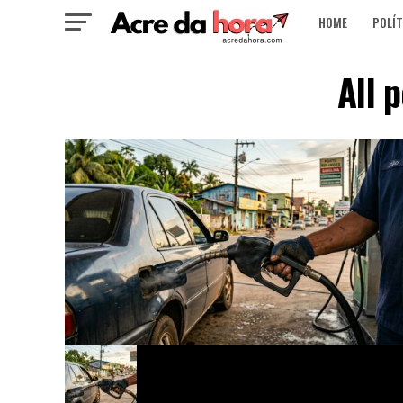
HOME
POLÍT
All 