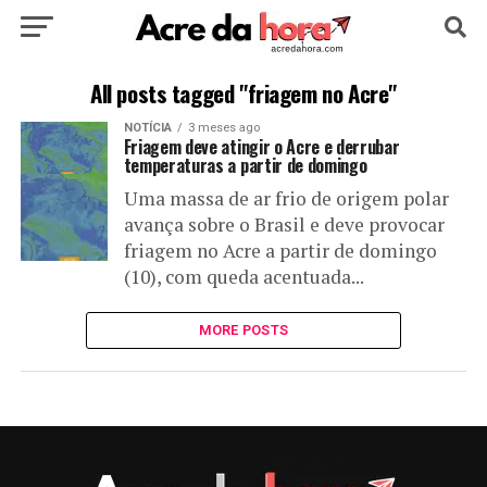
HOME
POLÍTICA
CULTURA
ESPORTE
All posts tagged "friagem no Acre"
NOTÍCIA
3 meses ago
EDUCAÇÃO
NOTÍCIA
MUNDO
Friagem deve atingir o Acre e derrubar
temperaturas a partir de domingo
Uma massa de ar frio de origem polar
avança sobre o Brasil e deve provocar
friagem no Acre a partir de domingo
(10), com queda acentuada...
MORE POSTS