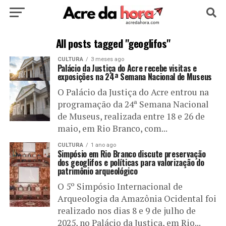
HOME
POLÍTICA
CULTURA
ESPORTE
All posts tagged "geoglifos"
CULTURA
3 meses ago
EDUCAÇÃO
NOTÍCIA
MUNDO
Palácio da Justiça do Acre recebe visitas e
exposições na 24ª Semana Nacional de Museus
O Palácio da Justiça do Acre entrou na
programação da 24ª Semana Nacional
de Museus, realizada entre 18 e 26 de
maio, em Rio Branco, com...
CULTURA
1 ano ago
Simpósio em Rio Branco discute preservação
dos geoglifos e políticas para valorização do
patrimônio arqueológico
O 5º Simpósio Internacional de
Arqueologia da Amazônia Ocidental foi
realizado nos dias 8 e 9 de julho de
2025, no Palácio da Justiça, em Rio...