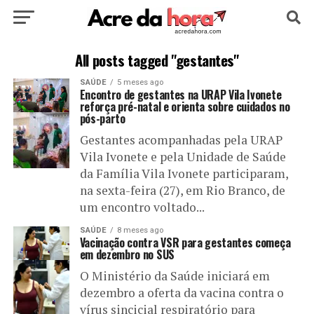
HOME
POLÍTICA
CULTURA
ESPORTE
All posts tagged "gestantes"
SAÚDE
5 meses ago
EDUCAÇÃO
NOTÍCIA
MUNDO
Encontro de gestantes na URAP Vila Ivonete
reforça pré-natal e orienta sobre cuidados no
pós-parto
Gestantes acompanhadas pela URAP
Vila Ivonete e pela Unidade de Saúde
da Família Vila Ivonete participaram,
na sexta-feira (27), em Rio Branco, de
um encontro voltado...
SAÚDE
8 meses ago
Vacinação contra VSR para gestantes começa
em dezembro no SUS
O Ministério da Saúde iniciará em
dezembro a oferta da vacina contra o
vírus sincicial respiratório para