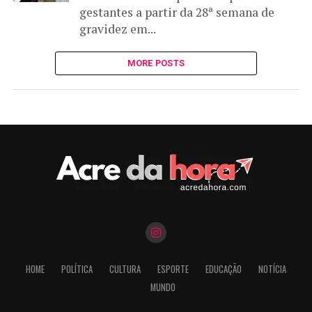
gestantes a partir da 28ª semana de
gravidez em...
MORE POSTS
HOME
POLÍTICA
CULTURA
ESPORTE
EDUCAÇÃO
NOTÍCIA
MUNDO