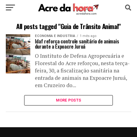
HOME
POLÍTICA
CULTURA
ESPORTE
All posts tagged "Guia de Trânsito Animal"
ECONOMIA E INDUSTRIA
1 mês ago
EDUCAÇÃO
NOTÍCIA
MUNDO
Idaf reforça controle sanitário de animais
durante a Expoacre Juruá
O Instituto de Defesa Agropecuária e
Florestal do Acre reforçou, nesta terça-
feira, 30, a fiscalização sanitária na
entrada de animais na Expoacre Juruá,
em Cruzeiro do...
MORE POSTS