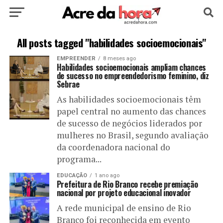
HOME
POLÍTICA
CULTURA
ESPORTE
All posts tagged "habilidades socioemocionais"
EMPREENDER
8 meses ago
EDUCAÇÃO
NOTÍCIA
MUNDO
Habilidades socioemocionais ampliam chances
de sucesso no empreendedorismo feminino, diz
Sebrae
As habilidades socioemocionais têm
papel central no aumento das chances
de sucesso de negócios liderados por
mulheres no Brasil, segundo avaliação
da coordenadora nacional do
programa...
EDUCAÇÃO
1 ano ago
Prefeitura de Rio Branco recebe premiação
nacional por projeto educacional inovador
A rede municipal de ensino de Rio
Branco foi reconhecida em evento