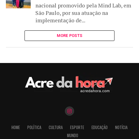
nacional promovido pela Mind Lab, em
São Paulo, por sua atuação na
implementação de...
MORE POSTS
HOME
POLÍTICA
CULTURA
ESPORTE
EDUCAÇÃO
NOTÍCIA
MUNDO