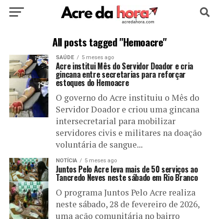
HOME
POLÍTICA
CULTURA
ESPORTE
All posts tagged "Hemoacre"
SAÚDE
5 meses ago
EDUCAÇÃO
NOTÍCIA
MUNDO
Acre institui Mês do Servidor Doador e cria
gincana entre secretarias para reforçar
estoques do Hemoacre
O governo do Acre instituiu o Mês do
Servidor Doador e criou uma gincana
intersecretarial para mobilizar
servidores civis e militares na doação
voluntária de sangue...
NOTÍCIA
5 meses ago
Juntos Pelo Acre leva mais de 50 serviços ao
Tancredo Neves neste sábado em Rio Branco
O programa Juntos Pelo Acre realiza
neste sábado, 28 de fevereiro de 2026,
uma ação comunitária no bairro