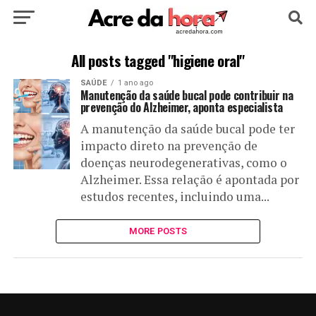
HOME
POLÍTICA
CULTURA
ESPORTE
All posts tagged "higiene oral"
SAÚDE
1 ano ago
EDUCAÇÃO
NOTÍCIA
MUNDO
Manutenção da saúde bucal pode contribuir na
prevenção do Alzheimer, aponta especialista
A manutenção da saúde bucal pode ter
impacto direto na prevenção de
doenças neurodegenerativas, como o
Alzheimer. Essa relação é apontada por
estudos recentes, incluindo uma...
MORE POSTS