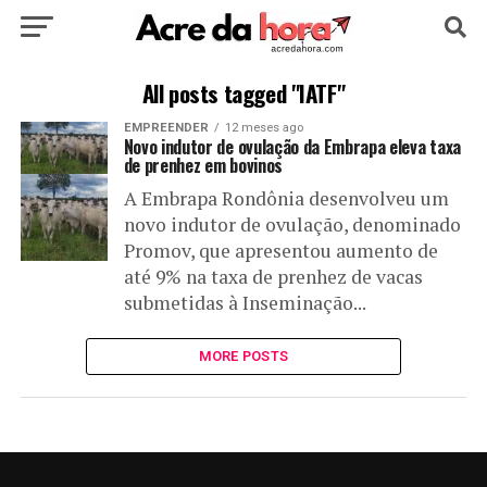
HOME
POLÍTICA
CULTURA
ESPORTE
All posts tagged "IATF"
EMPREENDER
12 meses ago
EDUCAÇÃO
NOTÍCIA
MUNDO
Novo indutor de ovulação da Embrapa eleva taxa
de prenhez em bovinos
A Embrapa Rondônia desenvolveu um
novo indutor de ovulação, denominado
Promov, que apresentou aumento de
até 9% na taxa de prenhez de vacas
submetidas à Inseminação...
MORE POSTS