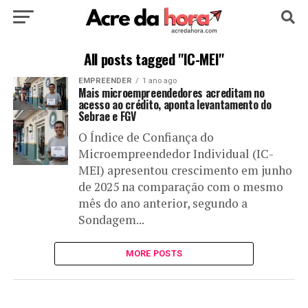
HOME
POLÍTICA
CULTURA
ESPORTE
All posts tagged "IC-MEI"
EMPREENDER
1 ano ago
EDUCAÇÃO
NOTÍCIA
MUNDO
Mais microempreendedores acreditam no
acesso ao crédito, aponta levantamento do
Sebrae e FGV
O Índice de Confiança do
Microempreendedor Individual (IC-
MEI) apresentou crescimento em junho
de 2025 na comparação com o mesmo
mês do ano anterior, segundo a
Sondagem...
MORE POSTS