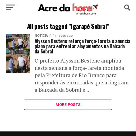
HOME
POLÍTICA
CULTURA
ESPORTE
All posts tagged "Igarapé Sobral"
NOTÍCIA
4 meses ago
EDUCAÇÃO
NOTÍCIA
MUNDO
Alysson Bestene reforça força-tarefa e anuncia
plano para enfrentar alagamentos na Baixada
da Sobral
O prefeito Alysson Bestene ampliou
nesta semana a força-tarefa montada
pela Prefeitura de Rio Branco para
responder às enxurradas que atingiram
a Baixada da Sobral e...
MORE POSTS