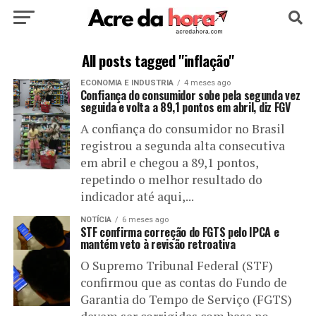
HOME
POLÍTICA
CULTURA
ESPORTE
All posts tagged "inflação"
ECONOMIA E INDUSTRIA
4 meses ago
EDUCAÇÃO
NOTÍCIA
MUNDO
Confiança do consumidor sobe pela segunda vez
seguida e volta a 89,1 pontos em abril, diz FGV
A confiança do consumidor no Brasil
registrou a segunda alta consecutiva
em abril e chegou a 89,1 pontos,
repetindo o melhor resultado do
indicador até aqui,...
NOTÍCIA
6 meses ago
STF confirma correção do FGTS pelo IPCA e
mantém veto à revisão retroativa
O Supremo Tribunal Federal (STF)
confirmou que as contas do Fundo de
Garantia do Tempo de Serviço (FGTS)