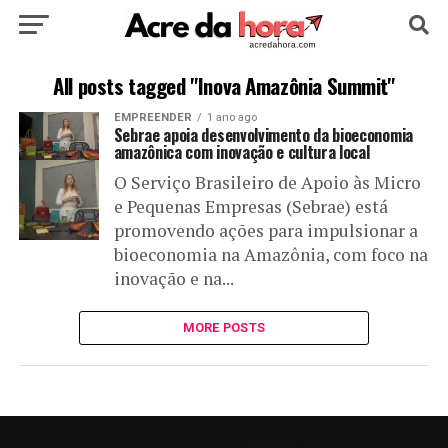
HOME
POLÍTICA
CULTURA
ESPORTE
All posts tagged "Inova Amazônia Summit"
EMPREENDER
1 ano ago
EDUCAÇÃO
NOTÍCIA
MUNDO
Sebrae apoia desenvolvimento da bioeconomia
amazônica com inovação e cultura local
O Serviço Brasileiro de Apoio às Micro
e Pequenas Empresas (Sebrae) está
promovendo ações para impulsionar a
bioeconomia na Amazônia, com foco na
inovação e na...
MORE POSTS