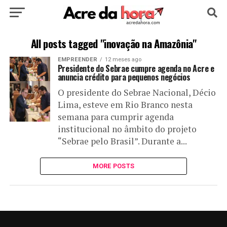
HOME
POLÍTICA
CULTURA
ESPORTE
All posts tagged "inovação na Amazônia"
EMPREENDER
12 meses ago
EDUCAÇÃO
NOTÍCIA
MUNDO
Presidente do Sebrae cumpre agenda no Acre e
anuncia crédito para pequenos negócios
O presidente do Sebrae Nacional, Décio
Lima, esteve em Rio Branco nesta
semana para cumprir agenda
institucional no âmbito do projeto
“Sebrae pelo Brasil”. Durante a...
MORE POSTS