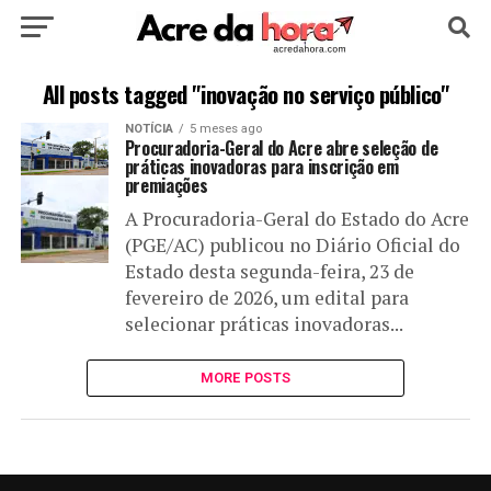
HOME
POLÍTICA
CULTURA
ESPORTE
All posts tagged "inovação no serviço público"
NOTÍCIA
5 meses ago
EDUCAÇÃO
NOTÍCIA
MUNDO
Procuradoria-Geral do Acre abre seleção de
práticas inovadoras para inscrição em
premiações
A Procuradoria-Geral do Estado do Acre
(PGE/AC) publicou no Diário Oficial do
Estado desta segunda-feira, 23 de
fevereiro de 2026, um edital para
selecionar práticas inovadoras...
MORE POSTS