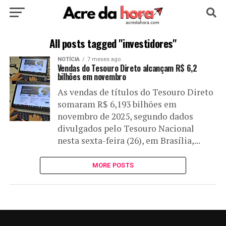
HOME
POLÍTICA
CULTURA
ESPORTE
All posts tagged "investidores"
NOTÍCIA
7 meses ago
EDUCAÇÃO
NOTÍCIA
MUNDO
Vendas do Tesouro Direto alcançam R$ 6,2
bilhões em novembro
As vendas de títulos do Tesouro Direto
somaram R$ 6,193 bilhões em
novembro de 2025, segundo dados
divulgados pelo Tesouro Nacional
nesta sexta-feira (26), em Brasília,...
MORE POSTS