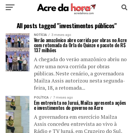
HOME
POLÍTICA
CULTURA
ESPORTE
All posts tagged "investimentos públicos"
NOTÍCIA
3 meses ago
EDUCAÇÃO
NOTÍCIA
MUNDO
Verão amazônico abre corrida por obras no Acre
com retomada da Orla do Quinze e pacote de R$
137 milhões
A chegada do verão amazônico abriu no
Acre uma nova corrida por obras
públicas. Neste cenário, a governadora
Mailza Assis autorizou nesta segunda-
feira, 18, a retomada...
POLÍTICA
7 meses ago
Em entrevista no Juruá, Mailza apresenta ações
e investimentos do governo no Acre
A governadora em exercício Mailza
Assis concedeu entrevista ao vivo à
Rádio e TV Juruá, em Cruzeiro do Sul,