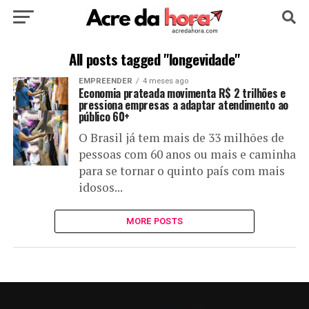
HOME
POLÍTICA
CULTURA
ESPORTE
All posts tagged "longevidade"
EMPREENDER
4 meses ago
EDUCAÇÃO
NOTÍCIA
MUNDO
Economia prateada movimenta R$ 2 trilhões e
pressiona empresas a adaptar atendimento ao
público 60+
O Brasil já tem mais de 33 milhões de
pessoas com 60 anos ou mais e caminha
para se tornar o quinto país com mais
idosos...
MORE POSTS