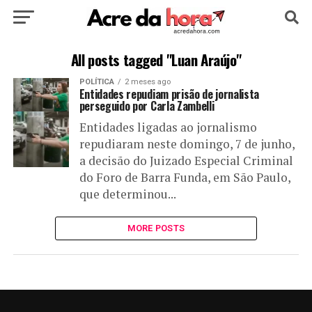
HOME
POLÍTICA
CULTURA
ESPORTE
All posts tagged "Luan Araújo"
POLÍTICA
2 meses ago
EDUCAÇÃO
NOTÍCIA
MUNDO
Entidades repudiam prisão de jornalista
perseguido por Carla Zambelli
Entidades ligadas ao jornalismo
repudiaram neste domingo, 7 de junho,
a decisão do Juizado Especial Criminal
do Foro de Barra Funda, em São Paulo,
que determinou...
MORE POSTS