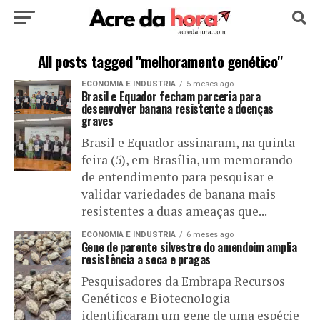
HOME
POLÍTICA
CULTURA
ESPORTE
All posts tagged "melhoramento genético"
ECONOMIA E INDUSTRIA
5 meses ago
EDUCAÇÃO
NOTÍCIA
MUNDO
Brasil e Equador fecham parceria para
desenvolver banana resistente a doenças
graves
Brasil e Equador assinaram, na quinta-
feira (5), em Brasília, um memorando
de entendimento para pesquisar e
validar variedades de banana mais
resistentes a duas ameaças que...
ECONOMIA E INDUSTRIA
6 meses ago
Gene de parente silvestre do amendoim amplia
resistência a seca e pragas
Pesquisadores da Embrapa Recursos
Genéticos e Biotecnologia
identificaram um gene de uma espécie