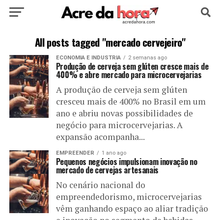
HOME
POLÍTICA
CULTURA
ESPORTE
All posts tagged "mercado cervejeiro"
ECONOMIA E INDUSTRIA
2 semanas ago
EDUCAÇÃO
NOTÍCIA
MUNDO
Produção de cerveja sem glúten cresce mais de
400% e abre mercado para microcervejarias
A produção de cerveja sem glúten
cresceu mais de 400% no Brasil em um
ano e abriu novas possibilidades de
negócio para microcervejarias. A
expansão acompanha...
EMPREENDER
1 ano ago
Pequenos negócios impulsionam inovação no
mercado de cervejas artesanais
No cenário nacional do
empreendedorismo, microcervejarias
vêm ganhando espaço ao aliar tradição