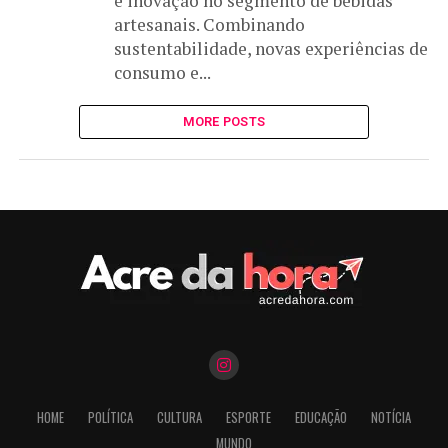
e inovação no segmento de bebidas
artesanais. Combinando
sustentabilidade, novas experiências de
consumo e...
MORE POSTS
HOME
POLÍTICA
CULTURA
ESPORTE
EDUCAÇÃO
NOTÍCIA
MUNDO