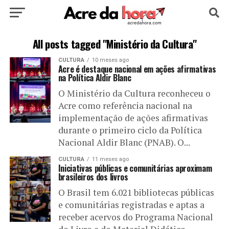
HOME
POLÍTICA
CULTURA
ESPORTE
All posts tagged "Ministério da Cultura"
CULTURA
10 meses ago
EDUCAÇÃO
NOTÍCIA
MUNDO
Acre é destaque nacional em ações afirmativas
na Política Aldir Blanc
O Ministério da Cultura reconheceu o
Acre como referência nacional na
implementação de ações afirmativas
durante o primeiro ciclo da Política
Nacional Aldir Blanc (PNAB). O...
CULTURA
11 meses ago
Iniciativas públicas e comunitárias aproximam
brasileiros dos livros
O Brasil tem 6.021 bibliotecas públicas
e comunitárias registradas e aptas a
receber acervos do Programa Nacional