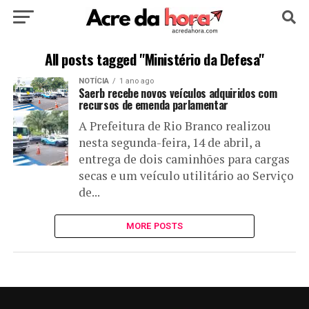
HOME
POLÍTICA
CULTURA
ESPORTE
All posts tagged "Ministério da Defesa"
NOTÍCIA
1 ano ago
EDUCAÇÃO
NOTÍCIA
MUNDO
Saerb recebe novos veículos adquiridos com
recursos de emenda parlamentar
A Prefeitura de Rio Branco realizou
nesta segunda-feira, 14 de abril, a
entrega de dois caminhões para cargas
secas e um veículo utilitário ao Serviço
de...
MORE POSTS