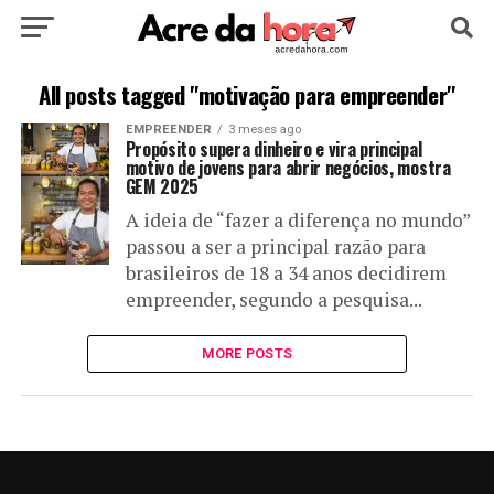
HOME
POLÍTICA
CULTURA
ESPORTE
All posts tagged "motivação para empreender"
EMPREENDER
3 meses ago
EDUCAÇÃO
NOTÍCIA
MUNDO
Propósito supera dinheiro e vira principal
motivo de jovens para abrir negócios, mostra
GEM 2025
A ideia de “fazer a diferença no mundo”
passou a ser a principal razão para
brasileiros de 18 a 34 anos decidirem
empreender, segundo a pesquisa...
MORE POSTS