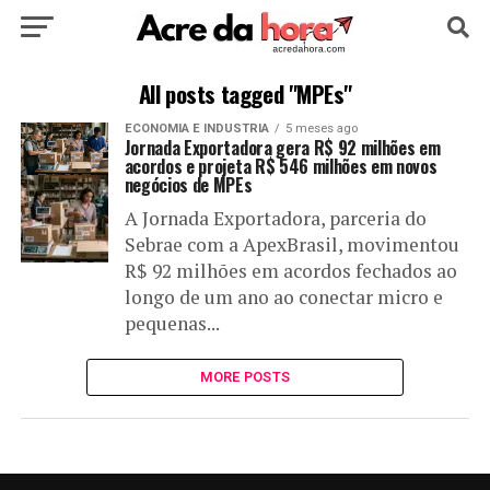
HOME
POLÍTICA
CULTURA
ESPORTE
All posts tagged "MPEs"
ECONOMIA E INDUSTRIA
5 meses ago
EDUCAÇÃO
NOTÍCIA
MUNDO
Jornada Exportadora gera R$ 92 milhões em
acordos e projeta R$ 546 milhões em novos
negócios de MPEs
A Jornada Exportadora, parceria do
Sebrae com a ApexBrasil, movimentou
R$ 92 milhões em acordos fechados ao
longo de um ano ao conectar micro e
pequenas...
MORE POSTS