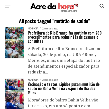
HOME
POLÍTICA
CULTURA
ESPORTE
All posts tagged "mutirão de saúde"
NOTÍCIA
2 meses ago
EDUCAÇÃO
NOTÍCIA
MUNDO
Prefeitura de Rio Branco faz mutirão com 280
procedimentos para reduzir fila de exames e
consultas
A Prefeitura de Rio Branco realizou no
sábado, 20 de junho, na URAP Roney
Meireles, mais uma etapa do mutirão
de atendimentos especializados para
reduzir a...
NOTÍCIA
3 meses ago
Vacinação e testes rápidos puxam mutirão de
saúde no Bahia Velha na véspera do Dia das
Mães
Moradores do bairro Bahia Velha vão
ter acesso, em um só ponto e em