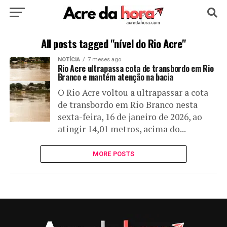
HOME
POLÍTICA
CULTURA
ESPORTE
All posts tagged "nível do Rio Acre"
NOTÍCIA
7 meses ago
EDUCAÇÃO
NOTÍCIA
MUNDO
Rio Acre ultrapassa cota de transbordo em Rio
Branco e mantém atenção na bacia
O Rio Acre voltou a ultrapassar a cota
de transbordo em Rio Branco nesta
sexta-feira, 16 de janeiro de 2026, ao
atingir 14,01 metros, acima do...
MORE POSTS