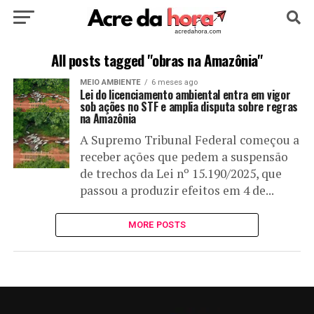
HOME
POLÍTICA
CULTURA
ESPORTE
All posts tagged "obras na Amazônia"
MEIO AMBIENTE
6 meses ago
EDUCAÇÃO
NOTÍCIA
MUNDO
Lei do licenciamento ambiental entra em vigor
sob ações no STF e amplia disputa sobre regras
na Amazônia
A Supremo Tribunal Federal começou a
receber ações que pedem a suspensão
de trechos da Lei nº 15.190/2025, que
passou a produzir efeitos em 4 de...
MORE POSTS