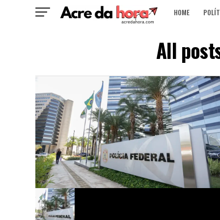
HOME
POLÍT
All pos