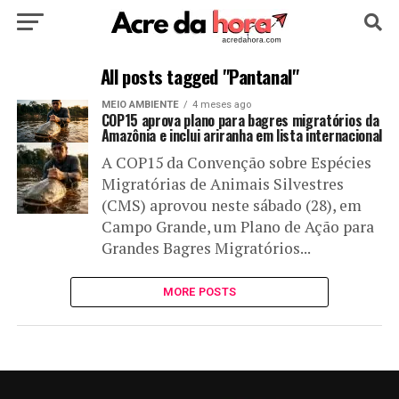
HOME
POLÍTICA
CULTURA
ESPORTE
All posts tagged "Pantanal"
MEIO AMBIENTE
4 meses ago
EDUCAÇÃO
NOTÍCIA
MUNDO
COP15 aprova plano para bagres migratórios da
Amazônia e inclui ariranha em lista internacional
A COP15 da Convenção sobre Espécies
Migratórias de Animais Silvestres
(CMS) aprovou neste sábado (28), em
Campo Grande, um Plano de Ação para
Grandes Bagres Migratórios...
MORE POSTS