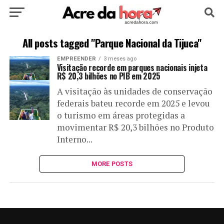
HOME
POLÍTICA
CULTURA
ESPORTE
All posts tagged "Parque Nacional da Tijuca"
EMPREENDER
3 meses ago
EDUCAÇÃO
NOTÍCIA
MUNDO
Visitação recorde em parques nacionais injeta
R$ 20,3 bilhões no PIB em 2025
A visitação às unidades de conservação
federais bateu recorde em 2025 e levou
o turismo em áreas protegidas a
movimentar R$ 20,3 bilhões no Produto
Interno...
MORE POSTS