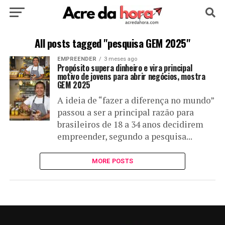
HOME
POLÍTICA
CULTURA
ESPORTE
All posts tagged "pesquisa GEM 2025"
EMPREENDER
3 meses ago
EDUCAÇÃO
NOTÍCIA
MUNDO
Propósito supera dinheiro e vira principal
motivo de jovens para abrir negócios, mostra
GEM 2025
A ideia de “fazer a diferença no mundo”
passou a ser a principal razão para
brasileiros de 18 a 34 anos decidirem
empreender, segundo a pesquisa...
MORE POSTS