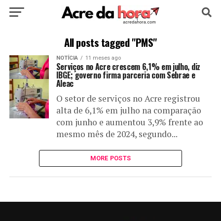
HOME
POLÍTICA
CULTURA
ESPORTE
All posts tagged "PMS"
NOTÍCIA
11 meses ago
EDUCAÇÃO
NOTÍCIA
MUNDO
Serviços no Acre crescem 6,1% em julho, diz
IBGE; governo firma parceria com Sebrae e
Aleac
O setor de serviços no Acre registrou
alta de 6,1% em julho na comparação
com junho e aumentou 3,9% frente ao
mesmo mês de 2024, segundo...
MORE POSTS