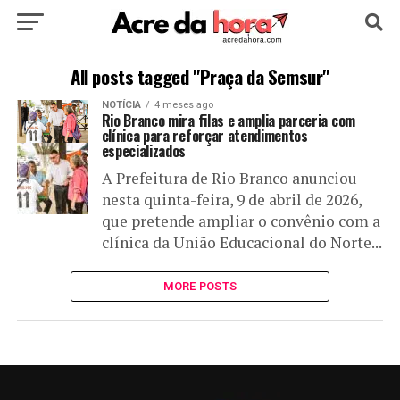
HOME
POLÍTICA
CULTURA
ESPORTE
All posts tagged "Praça da Semsur"
NOTÍCIA
4 meses ago
EDUCAÇÃO
NOTÍCIA
MUNDO
Rio Branco mira filas e amplia parceria com
clínica para reforçar atendimentos
especializados
A Prefeitura de Rio Branco anunciou
nesta quinta-feira, 9 de abril de 2026,
que pretende ampliar o convênio com a
clínica da União Educacional do Norte...
MORE POSTS