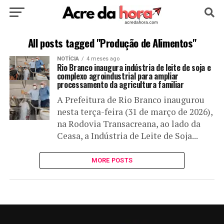
HOME
POLÍTICA
CULTURA
ESPORTE
All posts tagged "Produção de Alimentos"
NOTÍCIA
4 meses ago
EDUCAÇÃO
NOTÍCIA
MUNDO
Rio Branco inaugura indústria de leite de soja e
complexo agroindustrial para ampliar
processamento da agricultura familiar
A Prefeitura de Rio Branco inaugurou
nesta terça-feira (31 de março de 2026),
na Rodovia Transacreana, ao lado da
Ceasa, a Indústria de Leite de Soja...
MORE POSTS