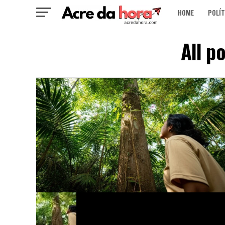
HOME
POLÍT
All p