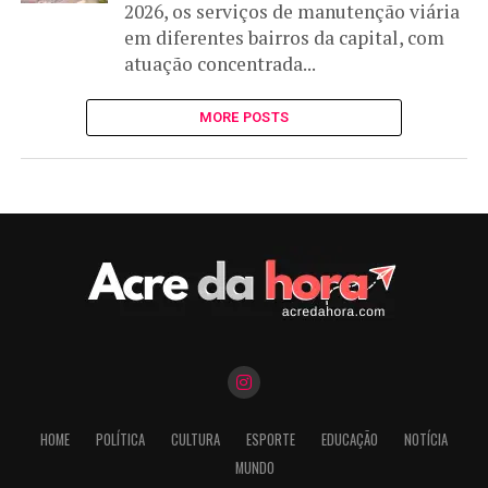
2026, os serviços de manutenção viária
em diferentes bairros da capital, com
atuação concentrada...
MORE POSTS
HOME
POLÍTICA
CULTURA
ESPORTE
EDUCAÇÃO
NOTÍCIA
MUNDO