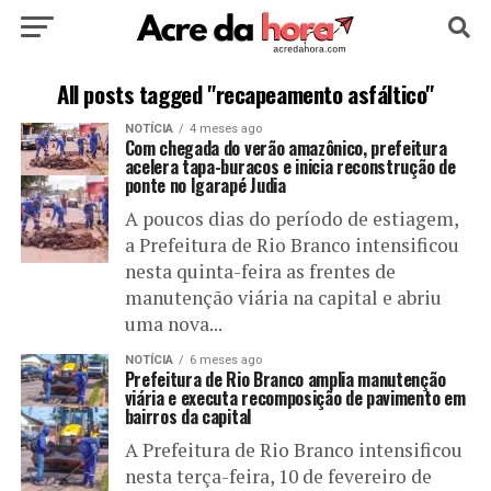
HOME
POLÍTICA
CULTURA
ESPORTE
All posts tagged "recapeamento asfáltico"
NOTÍCIA
4 meses ago
EDUCAÇÃO
NOTÍCIA
MUNDO
Com chegada do verão amazônico, prefeitura
acelera tapa-buracos e inicia reconstrução de
ponte no Igarapé Judia
A poucos dias do período de estiagem,
a Prefeitura de Rio Branco intensificou
nesta quinta-feira as frentes de
manutenção viária na capital e abriu
uma nova...
NOTÍCIA
6 meses ago
Prefeitura de Rio Branco amplia manutenção
viária e executa recomposição de pavimento em
bairros da capital
A Prefeitura de Rio Branco intensificou
nesta terça-feira, 10 de fevereiro de