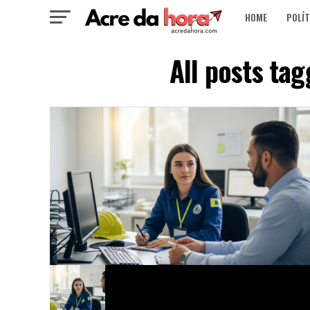
HOME
POLÍT
All posts ta