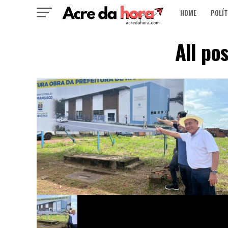
HOME
POLÍT
All po