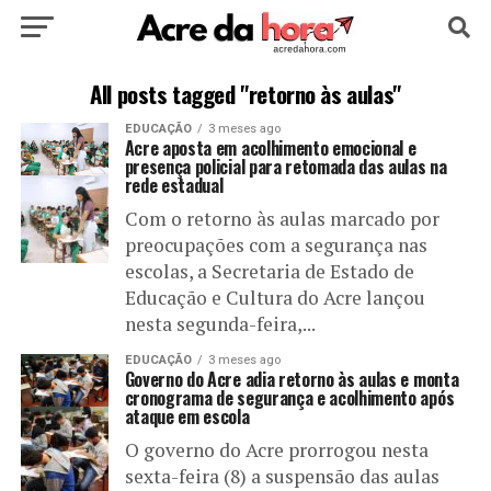
HOME
POLÍTICA
CULTURA
ESPORTE
All posts tagged "retorno às aulas"
EDUCAÇÃO
3 meses ago
EDUCAÇÃO
NOTÍCIA
MUNDO
Acre aposta em acolhimento emocional e
presença policial para retomada das aulas na
rede estadual
Com o retorno às aulas marcado por
preocupações com a segurança nas
escolas, a Secretaria de Estado de
Educação e Cultura do Acre lançou
nesta segunda-feira,...
EDUCAÇÃO
3 meses ago
Governo do Acre adia retorno às aulas e monta
cronograma de segurança e acolhimento após
ataque em escola
O governo do Acre prorrogou nesta
sexta-feira (8) a suspensão das aulas