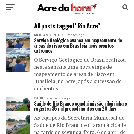
HOME
POLÍTICA
CULTURA
ESPORTE
All posts tagged "Rio Acre"
MEIO AMBIENTE
3 meses ago
EDUCAÇÃO
NOTÍCIA
MUNDO
Serviço Geológico avança em mapeamento de
áreas de risco em Brasileia após eventos
extremos
O Serviço Geológico do Brasil realizou
nesta semana uma nova etapa de
mapeamento de áreas de risco em
Brasileia, no Acre, após a sucessão de
enchentes...
SAÚDE
4 meses ago
Saúde de Rio Branco conclui missão ribeirinha e
registra 35 mil procedimentos em 28 dias
As equipes da Secretaria Municipal de
Saúde de Rio Branco voltaram à cidade
na tarde de segunda-feira, 6 de abril de