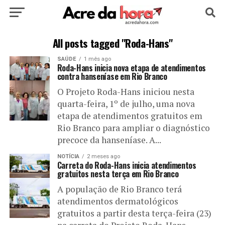
HOME
POLÍTICA
CULTURA
ESPORTE
All posts tagged "Roda-Hans"
SAÚDE
1 mês ago
EDUCAÇÃO
NOTÍCIA
MUNDO
Roda-Hans inicia nova etapa de atendimentos
contra hanseníase em Rio Branco
O Projeto Roda-Hans iniciou nesta
quarta-feira, 1º de julho, uma nova
etapa de atendimentos gratuitos em
Rio Branco para ampliar o diagnóstico
precoce da hanseníase. A...
NOTÍCIA
2 meses ago
Carreta do Roda-Hans inicia atendimentos
gratuitos nesta terça em Rio Branco
A população de Rio Branco terá
atendimentos dermatológicos
gratuitos a partir desta terça-feira (23)