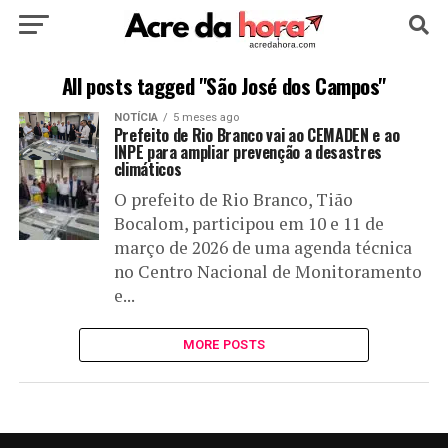
HOME
POLÍTICA
CULTURA
ESPORTE
All posts tagged "São José dos Campos"
NOTÍCIA
5 meses ago
EDUCAÇÃO
NOTÍCIA
MUNDO
Prefeito de Rio Branco vai ao CEMADEN e ao
INPE para ampliar prevenção a desastres
climáticos
O prefeito de Rio Branco, Tião
Bocalom, participou em 10 e 11 de
março de 2026 de uma agenda técnica
no Centro Nacional de Monitoramento
e...
MORE POSTS