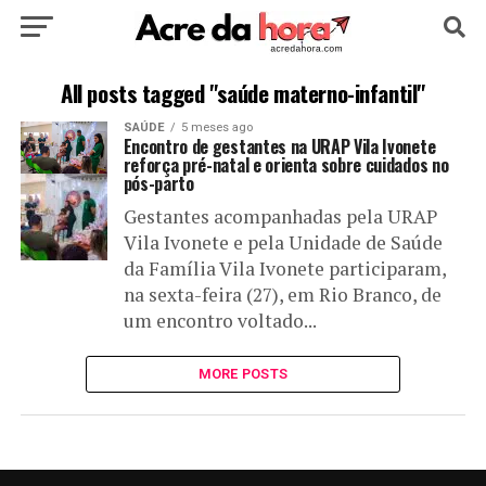
HOME
POLÍTICA
CULTURA
ESPORTE
All posts tagged "saúde materno-infantil"
SAÚDE
5 meses ago
EDUCAÇÃO
NOTÍCIA
MUNDO
Encontro de gestantes na URAP Vila Ivonete
reforça pré-natal e orienta sobre cuidados no
pós-parto
Gestantes acompanhadas pela URAP
Vila Ivonete e pela Unidade de Saúde
da Família Vila Ivonete participaram,
na sexta-feira (27), em Rio Branco, de
um encontro voltado...
MORE POSTS